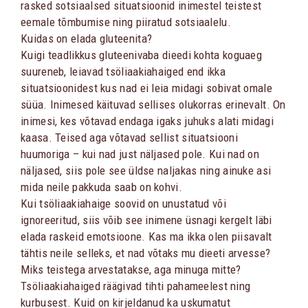
rasked sotsiaalsed situatsioonid inimestel teistest
eemale tõmbumise ning piiratud sotsiaalelu.
Kuidas on elada gluteenita?
Kuigi teadlikkus gluteenivaba dieedi kohta koguaeg
suureneb, leiavad tsöliaakiahaiged end ikka
situatsioonidest kus nad ei leia midagi sobivat omale
süüa. Inimesed käituvad sellises olukorras erinevalt. On
inimesi, kes võtavad endaga igaks juhuks alati midagi
kaasa. Teised aga võtavad sellist situatsiooni
huumoriga – kui nad just näljased pole. Kui nad on
näljased, siis pole see üldse naljakas ning ainuke asi
mida neile pakkuda saab on kohvi.
Kui tsöliaakiahaige soovid on unustatud või
ignoreeritud, siis võib see inimene üsnagi kergelt läbi
elada raskeid emotsioone. Kas ma ikka olen piisavalt
tähtis neile selleks, et nad võtaks mu dieeti arvesse?
Miks teistega arvestatakse, aga minuga mitte?
Tsöliaakiahaiged räägivad tihti pahameelest ning
kurbusest. Kuid on kirjeldanud ka uskumatut