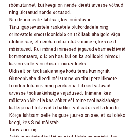
rõõmutunnet, kui keegi on nende dieeti arvesse võtnud
ning ületanud nende ootused.
Nende inimeste tähtsus, kes mõistavad
Tänu igapäevastele rasketele olukordadele ning
erinevatele emotsioonidele on tsöliaakiahaigele väga
oluline see, et nende ümber oleks inimesi, kes neid
mõistavad. Kui mõned inimesed jagavad ebameeldivaid
kommentaare, siis on hea, kui on ka selliseid inimesi,
kes on sulle sinu dieedi juures toeks.
Üldiselt on tsöliaakiahaige kodu tema kuningriik.
Gluteenivaba dieedi mõistmine on tihti pereliikmete
tiimitöö tulemus ning perekonna liikmed võtavad
arvesse tsöliaakiahaige vajadused. Inimene, kes
mõistab võib olla kas sõber või teine tsöliaakiahaige
kellega nad tutvusid kohaliku tsöliaakia seltsi kaudu.
Kõige tähtsam selle haiguse juures on see, et sul oleks
keegi, kes Sind mõistab.
Taustauuring