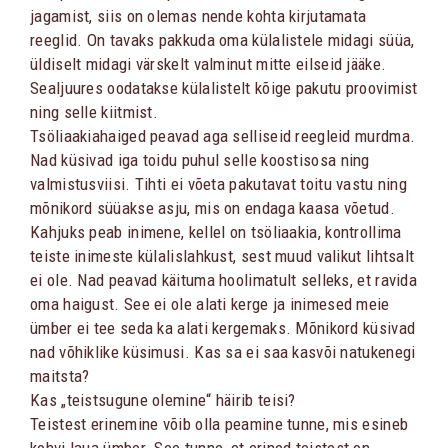
jagamist, siis on olemas nende kohta kirjutamata
reeglid. On tavaks pakkuda oma külalistele midagi süüa,
üldiselt midagi värskelt valminut mitte eilseid jääke.
Sealjuures oodatakse külalistelt kõige pakutu proovimist
ning selle kiitmist.
Tsöliaakiahaiged peavad aga selliseid reegleid murdma.
Nad küsivad iga toidu puhul selle koostisosa ning
valmistusviisi. Tihti ei võeta pakutavat toitu vastu ning
mõnikord süüakse asju, mis on endaga kaasa võetud.
Kahjuks peab inimene, kellel on tsöliaakia, kontrollima
teiste inimeste külalislahkust, sest muud valikut lihtsalt
ei ole. Nad peavad käituma hoolimatult selleks, et ravida
oma haigust. See ei ole alati kerge ja inimesed meie
ümber ei tee seda ka alati kergemaks. Mõnikord küsivad
nad võhiklike küsimusi. Kas sa ei saa kasvõi natukenegi
maitsta?
Kas „teistsugune olemine“ häirib teisi?
Teistest erinemine võib olla peamine tunne, mis esineb