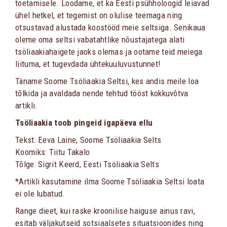
toetamisele. Loodame, et ka Eesti psühholoogid leiavad
ühel hetkel, et tegemist on olulise teemaga ning
otsustavad alustada koostööd meie seltsiga. Senikaua
oleme oma seltsi vabatahtlike nõustajatega alati
tsöliaakiahaigete jaoks olemas ja ootame teid meiega
liituma, et tugevdada ühtekuuluvustunnet!
Täname Soome Tsöliaakia Seltsi, kes andis meile loa
tõlkida ja avaldada nende tehtud tööst kokkuvõtva
artikli.
Tsöliaakia toob pingeid igapäeva ellu
Tekst: Eeva Laine, Soome Tsöliaakia Selts
Koomiks: Tiitu Takalo
Tõlge: Sigrit Keerd, Eesti Tsöliaakia Selts
*Artikli kasutamine ilma Soome Tsöliaakia Seltsi loata
ei ole lubatud.
Range dieet, kui raske kroonilise haiguse ainus ravi,
esitab väljakutseid sotsiaalsetes situatsioonides ning