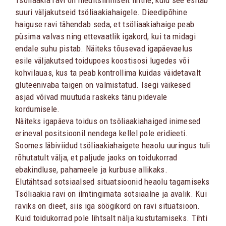
Tsöliaakia ravi on meditsiiniliselt lihtne, kuid see esitab
suuri väljakutseid tsöliaakiahaigele. Dieedipõhine
haiguse ravi tähendab seda, et tsöliaakiahaige peab
püsima valvas ning ettevaatlik igakord, kui ta midagi
endale suhu pistab. Näiteks tõusevad igapäevaelus
esile väljakutsed toidupoes koostisosi lugedes või
kohvilauas, kus ta peab kontrollima kuidas väidetavalt
gluteenivaba taigen on valmistatud. Isegi väikesed
asjad võivad muutuda raskeks tänu pidevale
kordumisele.
Näiteks igapäeva toidus on tsöliaakiahaiged inimesed
erineval positsioonil nendega kellel pole eridieeti.
Soomes läbiviidud tsöliaakiahaigete heaolu uuringus tuli
rõhutatult välja, et paljude jaoks on toidukorrad
ebakindluse, pahameele ja kurbuse allikaks.
Elutähtsad sotsiaalsed situatsioonid heaolu tagamiseks
Tsöliaakia ravi on ilmtingimata sotsiaalne ja avalik. Kui
raviks on dieet, siis iga söögikord on ravi situatsioon.
Kuid toidukorrad pole lihtsalt nälja kustutamiseks. Tihti