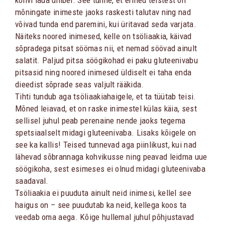
kohvi laua ümber. See tunne, et erined teistest on
mõningate inimeste jaoks raskesti talutav ning nad
võivad tunda end paremini, kui üritavad seda varjata.
Näiteks noored inimesed, kelle on tsöliaakia, käivad
sõpradega pitsat söömas nii, et nemad söövad ainult
salatit. Paljud pitsa söögikohad ei paku gluteenivabu
pitsasid ning noored inimesed üldiselt ei taha enda
dieedist sõprade seas valjult rääkida.
Tihti tundub aga tsöliaakiahaigele, et ta tüütab teisi.
Mõned leiavad, et on raske inimestel külas käia, sest
sellisel juhul peab perenaine nende jaoks tegema
spetsiaalselt midagi gluteenivaba. Lisaks kõigele on
see ka kallis! Teised tunnevad aga piinlikust, kui nad
lähevad sõbrannaga kohvikusse ning peavad leidma uue
söögikoha, sest esimeses ei olnud midagi gluteenivaba
saadaval.
Tsöliaakia ei puuduta ainult neid inimesi, kellel see
haigus on – see puudutab ka neid, kellega koos ta
veedab oma aega. Kõige hullemal juhul põhjustavad