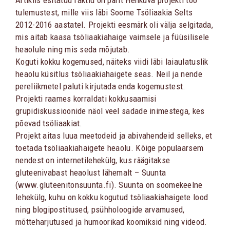
Artiklis esitatud faktid on pärit Hehkuva projekti töö
tulemustest, mille viis läbi Soome Tsöliaakia Selts
2012-2016 aastatel. Projekti eesmärk oli välja selgitada,
mis aitab kaasa tsöliaakiahaige vaimsele ja füüsilisele
heaolule ning mis seda mõjutab.
Koguti kokku kogemused, näiteks viidi läbi laiaulatuslik
heaolu küsitlus tsöliaakiahaigete seas. Neil ja nende
pereliikmetel paluti kirjutada enda kogemustest.
Projekti raames korraldati kokkusaamisi
grupidiskussioonide näol veel sadade inimestega, kes
põevad tsöliaakiat.
Projekt aitas luua meetodeid ja abivahendeid selleks, et
toetada tsöliaakiahaigete heaolu. Kõige populaarsem
nendest on internetilehekülg, kus räägitakse
gluteenivabast heaolust lähemalt – Suunta
(www.gluteenitonsuunta.fi). Suunta on soomekeelne
lehekülg, kuhu on kokku kogutud tsöliaakiahaigete lood
ning blogipostitused, psühholoogide arvamused,
mõtteharjutused ja humoorikad koomiksid ning videod.