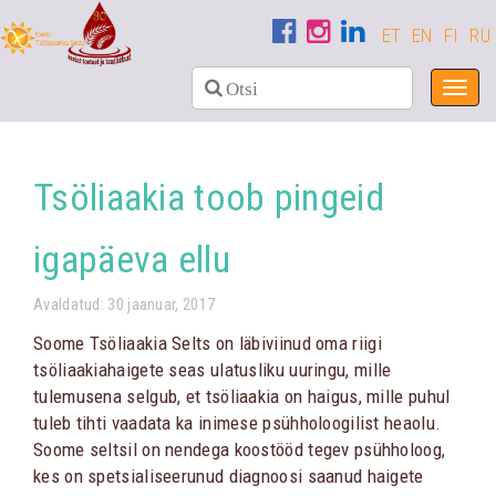
ET
EN
FI
RU
Toggl
navig
Tsöliaakia toob pingeid
igapäeva ellu
Avaldatud: 30 jaanuar, 2017
Soome Tsöliaakia Selts on läbiviinud oma riigi
tsöliaakiahaigete seas ulatusliku uuringu, mille
tulemusena selgub, et tsöliaakia on haigus, mille puhul
tuleb tihti vaadata ka inimese psühholoogilist heaolu.
Soome seltsil on nendega koostööd tegev psühholoog,
kes on spetsialiseerunud diagnoosi saanud haigete