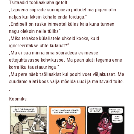
Tsitaadid tsöliaakiahaigetelt
„Lapsena sõprade sünnipäeva pidudel ma pigem olin
näljas kui läksin kohale enda toiduga.“
„Endiselt on raske inimestel külas käia kuna tunnen
nagu oleksin neile tüliks“
„Miks tehakse külalistele uhkeid kooke, kuid
ignoreeritakse ühte külalist?“
„Ma ei saa minna oma sõpradega esimesse
ettejuhtuvasse kohvikusse. Ma pean alati tegema enne
korraliku taustauuringu.“
„Mu pere näeb tsöliaakiat kui positiivset väljakutset. Me
suudame alati koos välja mõelda uusi ja maitsvaid toite.
„
Koomiks: