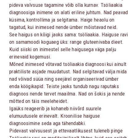
pideva valvsuse tagamine võib olla kurnav. Tsöliaakia
diagnoosiga inimene on alati eriline juhtum. Nad peavad
küsima, kontrollima ja selgitama. Haige heaolu on
tagatud, kui inimesed nende ümber mõistavad neid.
See haigus on kõigi jaoks sama: tsöliaakia. Haiguse ravi
on samamoodi koguaeg üks: range gluteenivaba dieet.
Kuid siiski on inimestel selle haigusega väga palju
erinevaid kogemusi.
Mõned inimesed võtavad tsöliaakia diagnoosi kui ainult
praktiliste asjade muudatust. Nad selgitavad välja mida
nad võivad süüa ning seejärel organiseerivad ümber
enda köögikapid. Teiste jaoks tundub nagu raputaks
diagnoos nende tervet maailma. Nad on šokis ja nende
mõtted on täis meeleheidet.
Igaüks reageerib ja kohaneb niivõrd suurele
elumuutusele erinevalt. Kroonilise haiguse
diagnoosimine seda aga tähendabki.
Pidevast valvsusest ja ettevaatlikusest tuleneb pinge