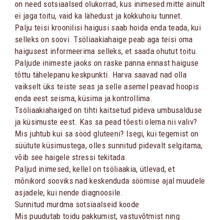
on need sotsiaalsed olukorrad, kus inimesed mitte ainult
ei jaga toitu, vaid ka lähedust ja kokkuhoiu tunnet.
Palju teisi kroonilisi haigusi saab hoida enda teada, kui
selleks on soovi. Tsöliaakiahaige peab aga teisi oma
haigusest informeerima selleks, et saada ohutut toitu.
Paljude inimeste jaoks on raske panna ennast haiguse
tõttu tähelepanu keskpunkti. Harva saavad nad olla
vaikselt üks teiste seas ja selle asemel peavad hoopis
enda eest seisma, küsima ja kontrollima.
Tsöliaakiahaiged on tihti kaitsetud pideva umbusalduse
ja küsimuste eest. Kas sa pead tõesti olema nii valiv?
Mis juhtub kui sa sööd gluteeni? Isegi, kui tegemist on
süütute küsimustega, olles sunnitud pidevalt selgitama,
võib see haigele stressi tekitada.
Paljud inimesed, kellel on tsöliaakia, ütlevad, et
mõnikord sooviks nad keskenduda söömise ajal muudele
asjadele, kui nende diagnoosile.
Sunnitud murdma sotsiaalseid koode
Mis puudutab toidu pakkumist, vastuvõtmist ning