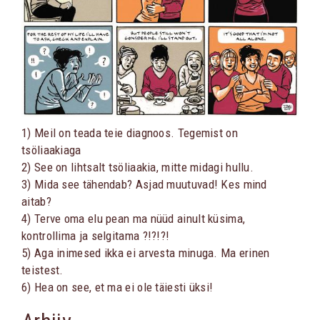
1) Meil on teada teie diagnoos. Tegemist on
tsöliaakiaga
2) See on lihtsalt tsöliaakia, mitte midagi hullu.
3) Mida see tähendab? Asjad muutuvad! Kes mind
aitab?
4) Terve oma elu pean ma nüüd ainult küsima,
kontrollima ja selgitama ?!?!?!
5) Aga inimesed ikka ei arvesta minuga. Ma erinen
teistest.
6) Hea on see, et ma ei ole täiesti üksi!