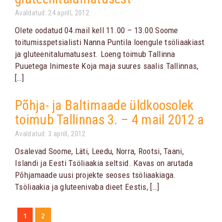
Avaldatud: 24 aprill, 2012
Olete oodatud 04.mail kell 11.00 – 13.00 Soome
toitumisspetsialisti Nanna Puntila loengule tsöliaakiast
ja gluteenitalumatusest. Loeng toimub Tallinna
Puuetega Inimeste Koja maja suures saalis Tallinnas,
[…]
Põhja- ja Baltimaade üldkoosolek
toimub Tallinnas 3. – 4 mail 2012 a
Avaldatud: 3 aprill, 2012
Osalevad Soome, Läti, Leedu, Norra, Rootsi, Taani,
Islandi ja Eesti Tsöliaakia seltsid. Kavas on arutada
Põhjamaade uusi projekte seoses tsöliaakiaga.
Tsöliaakia ja gluteenivaba dieet Eestis, […]
1
2