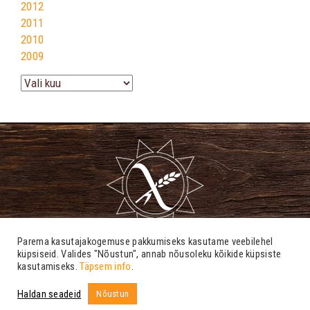
2012
2011
2010
2009
Arhiiv
Parema kasutajakogemuse pakkumiseks kasutame veebilehel
küpsiseid. Valides "Nõustun", annab nõusoleku kõikide küpsiste
kasutamiseks.
Täpsem info
.
info@tsoliaakia.ee
Haldan seadeid
Nõustun