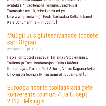
avatakse 4. septembril Tallinnas, aadressil
Toompuiestee 10, teisel korrusel (vt
ka www.epikoda.ee). Eesti Tsöliaakia Seltsi liikmed
Kaja Schumann ja Riin Jõgi […]
Müügil uus gluteenivabade toodete
sari Orgran
Avaldatud: 17 juuli, 2012
Hetkel on tooted saadaval Tallinnas Stockmannis,
Tallinna ja Tartu kaubamajas, Keilas Rõõmu
Kaubamajas, Pärnus Port Arturis, Võrus Kagumarketis.
ETK- ga on leping allkirjastamisel, loodame, et […]
Euroopa noorte tsöliaakiahaigete
konverents toimub 7. ja 8. sept.
2012 Helsingis