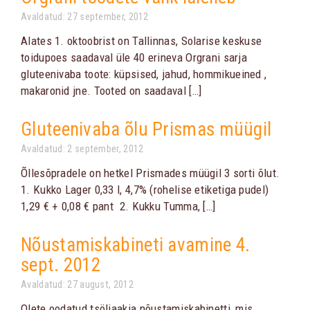
Avaldatud: 27 september, 2012
Alates 1. oktoobrist on Tallinnas, Solarise keskuse
toidupoes saadaval üle 40 erineva Orgrani sarja
gluteenivaba toote: küpsised, jahud, hommikueined ,
makaronid jne. Tooted on saadaval […]
Gluteenivaba õlu Prismas müügil
Avaldatud: 2 september, 2012
Õllesõpradele on hetkel Prismades müügil 3 sorti õlut.
1. Kukko Lager 0,33 l, 4,7% (rohelise etiketiga pudel)
1,29 € + 0,08 € pant 2. Kukku Tumma, […]
Nõustamiskabineti avamine 4.
sept. 2012
Avaldatud: 27 august, 2012
Olete oodatud tsöliaakia nõustamiskabinetti, mis