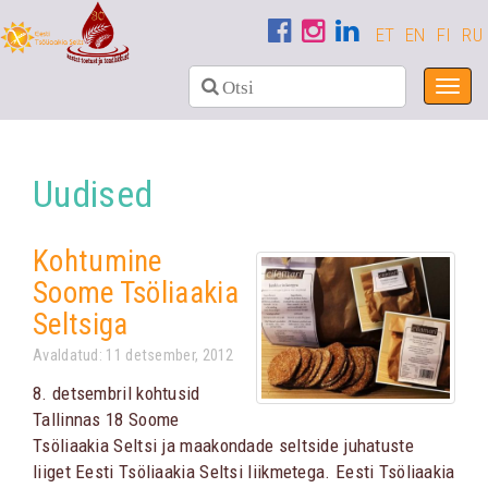
ET
EN
FI
RU
Toggl
navig
Uudised
Kohtumine
Soome Tsöliaakia
Seltsiga
Avaldatud: 11 detsember, 2012
8. detsembril kohtusid
Tallinnas 18 Soome
Tsöliaakia Seltsi ja maakondade seltside juhatuste
liiget Eesti Tsöliaakia Seltsi liikmetega. Eesti Tsöliaakia