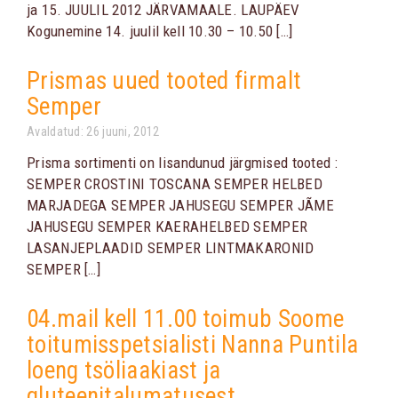
ja 15. JUULIL 2012 JÄRVAMAALE. LAUPÄEV
Kogunemine 14. juulil kell 10.30 – 10.50 […]
Prismas uued tooted firmalt
Semper
Avaldatud: 26 juuni, 2012
Prisma sortimenti on lisandunud järgmised tooted :
SEMPER CROSTINI TOSCANA SEMPER HELBED
MARJADEGA SEMPER JAHUSEGU SEMPER JÃME
JAHUSEGU SEMPER KAERAHELBED SEMPER
LASANJEPLAADID SEMPER LINTMAKARONID
SEMPER […]
04.mail kell 11.00 toimub Soome
toitumisspetsialisti Nanna Puntila
loeng tsöliaakiast ja
gluteenitalumatusest