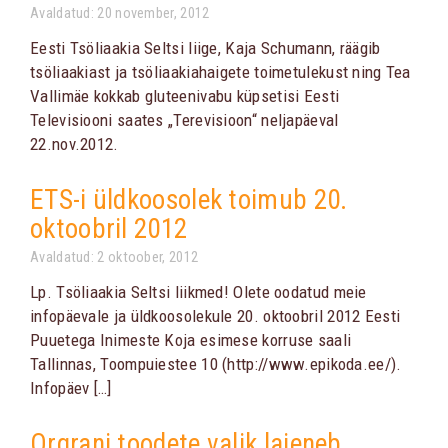
Avaldatud: 20 november, 2012
Eesti Tsöliaakia Seltsi liige, Kaja Schumann, räägib
tsöliaakiast ja tsöliaakiahaigete toimetulekust ning Tea
Vallimäe kokkab gluteenivabu küpsetisi Eesti
Televisiooni saates „Terevisioon“ neljapäeval
22.nov.2012.
ETS-i üldkoosolek toimub 20.
oktoobril 2012
Avaldatud: 2 oktoober, 2012
Lp. Tsöliaakia Seltsi liikmed! Olete oodatud meie
infopäevale ja üldkoosolekule 20. oktoobril 2012 Eesti
Puuetega Inimeste Koja esimese korruse saali
Tallinnas, Toompuiestee 10 (http://www.epikoda.ee/).
Infopäev […]
Orgrani toodete valik laieneb