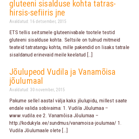
gluteeni sisalduse kohta tatras-
hirsis-sefiiris jne
Avaldatud: 16 detsember, 2015
ETS tellis seitsmele gluteenivabale tootele testid
gluteeni sisalduse kohta. Seltsile on tulnud mitmeid
teateid tatratangu kohta, mille pakendid on lisaks tatrale
sisaldanud erinevaid meile keelatud […]
Jõulupeod Vudila ja Vanamõisa
jõulumaal
Avaldatud: 30 november, 2015
Pakume sellel aastal välja kaks jõulupidu, millest saate
endale valida sobivaima: 1. Vudila Jõulumaa –
www.vudila.ee 2. Vanamõisa Jõulumaa –
http://kodukyla.ee/sundmus/vanamoisa-joulumaa/ 1.
Vudila Jõulumaale olete […]