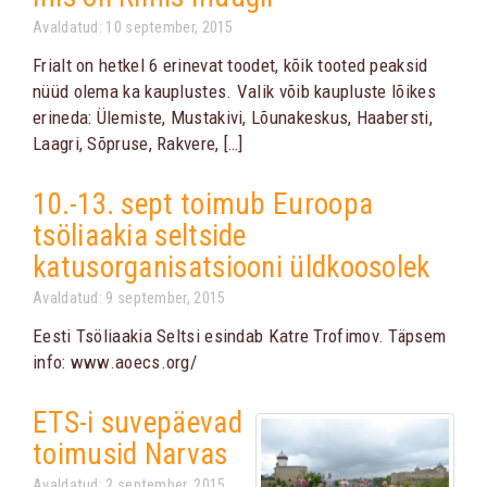
Avaldatud: 10 september, 2015
Frialt on hetkel 6 erinevat toodet, kõik tooted peaksid
nüüd olema ka kauplustes. Valik võib kaupluste lõikes
erineda: Ülemiste, Mustakivi, Lõunakeskus, Haabersti,
Laagri, Sõpruse, Rakvere, […]
10.-13. sept toimub Euroopa
tsöliaakia seltside
katusorganisatsiooni üldkoosolek
Avaldatud: 9 september, 2015
Eesti Tsöliaakia Seltsi esindab Katre Trofimov. Täpsem
info: www.aoecs.org/
ETS-i suvepäevad
toimusid Narvas
Avaldatud: 2 september, 2015