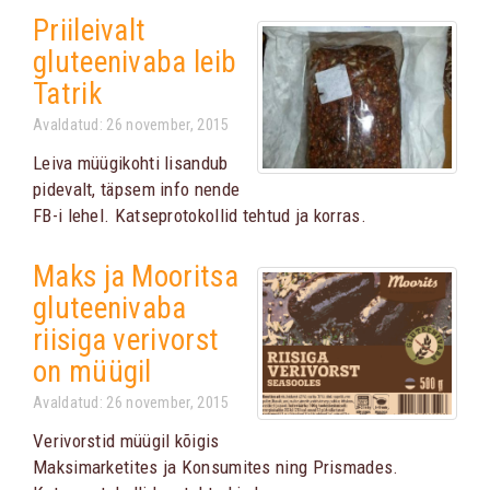
Priileivalt
gluteenivaba leib
Tatrik
Avaldatud: 26 november, 2015
Leiva müügikohti lisandub
pidevalt, täpsem info nende
FB-i lehel. Katseprotokollid tehtud ja korras.
Maks ja Mooritsa
gluteenivaba
riisiga verivorst
on müügil
Avaldatud: 26 november, 2015
Verivorstid müügil kõigis
Maksimarketites ja Konsumites ning Prismades.