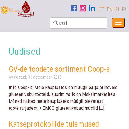
ET
EN
FI
RU
Toggl
navig
Uudised
GV-de toodete sortiment Coop-s
Avaldatud: 30 detsember, 2015
Info Coop-lt: Meie kauplustes on müügil palju erinevaid
gluteenivabu tooteid, suurim valik on Maksimarketites.
Mõned näited meie kauplustes müügil olevatest
tootesarjadest: • EMCO gluteenivabad müslid […]
Katseprotokollide tulemused