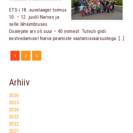
ETS-i 18. suvelaager toimus
10. – 12 .juulil Narvas ja
selle lähiümbruses.
Osalejate arv oli suur – 40 inimest. Tutvuti giidi
eestvedamisel Narva peamiste vaatamisväärsustega. […]
1
2
3
Arhiiv
2026
2025
2024
2023
2022
2021