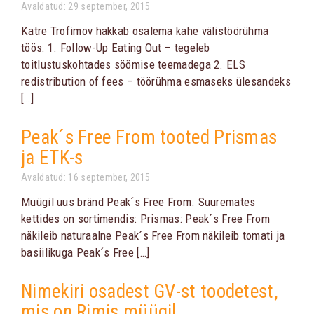
Avaldatud: 29 september, 2015
Katre Trofimov hakkab osalema kahe välistöörühma
töös: 1. Follow-Up Eating Out – tegeleb
toitlustuskohtades söömise teemadega 2. ELS
redistribution of fees – töörühma esmaseks ülesandeks
[…]
Peak´s Free From tooted Prismas
ja ETK-s
Avaldatud: 16 september, 2015
Müügil uus bränd Peak´s Free From. Suuremates
kettides on sortimendis: Prismas: Peak´s Free From
näkileib naturaalne Peak´s Free From näkileib tomati ja
basiilikuga Peak´s Free […]
Nimekiri osadest GV-st toodetest,
mis on Rimis müügil