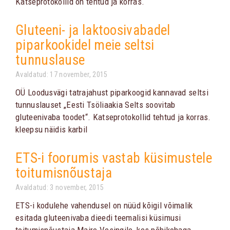
Katseprotokollid on tehtud ja korras.
Gluteeni- ja laktoosivabadel
piparkookidel meie seltsi
tunnuslause
Avaldatud: 17 november, 2015
OÜ Loodusvägi tatrajahust piparkoogid kannavad seltsi
tunnuslauset „Eesti Tsöliaakia Selts soovitab
gluteenivaba toodet“. Katseprotokollid tehtud ja korras.
kleepsu näidis karbil
ETS-i foorumis vastab küsimustele
toitumisnõustaja
Avaldatud: 3 november, 2015
ETS-i kodulehe vahendusel on nüüd kõigil võimalik
esitada gluteenivaba dieedi teemalisi küsimusi