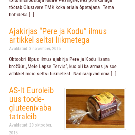
toitumisnõustaja Maire Vesingile, kes põhikohaga
töötab Olustvere TMK koka eriala õpetajana. Tema
hobideks […]
Ajakirjas “Pere ja Kodu” ilmus
artikkel seltsi liikmetega
Avaldatud: 3 november, 2015
Oktoobri lõpus ilmus ajakirja Pere ja Kodu lisana
brožüür „Meie Lapse Tervis“, kus oli ka armas ja soe
artikkel meie seltsi liikmetest. Nad räägivad oma […]
AS-lt Euroleib
uus toode-
gluteenivaba
tatraleib
Avaldatud: 29 oktoober,
2015