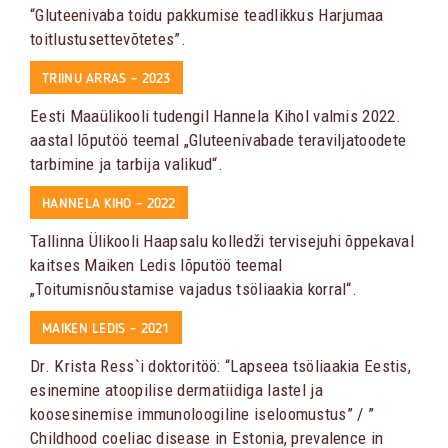
“Gluteenivaba toidu pakkumise teadlikkus Harjumaa
toitlustusettevõtetes”.
TRIINU ARRAS – 2023
Eesti Maaülikooli tudengil Hannela Kihol valmis 2022.
aastal lõputöö teemal „Gluteenivabade teraviljatoodete
tarbimine ja tarbija valikud“.
HANNELA KIHO – 2022
Tallinna Ülikooli Haapsalu kolledži tervisejuhi õppekaval
kaitses Maiken Ledis lõputöö teemal
„Toitumisnõustamise vajadus tsöliaakia korral“.
MAIKEN LEDIS – 2021
Dr. Krista Ress`i doktoritöö: “Lapseea tsöliaakia Eestis,
esinemine atoopilise dermatiidiga lastel ja
koosesinemise immunoloogiline iseloomustus” / ”
Childhood coeliac disease in Estonia, prevalence in