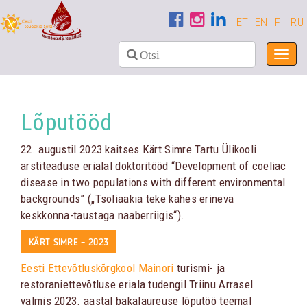
ET
EN
FI
RU
Toggl
navig
Lõputööd
22. augustil 2023 kaitses Kärt Simre Tartu Ülikooli
arstiteaduse erialal doktoritööd “Development of coeliac
disease in two populations with different environmental
backgrounds” („Tsöliaakia teke kahes erineva
keskkonna-taustaga naaberriigis“).
KÄRT SIMRE – 2023
Eesti Ettevõtluskõrgkool Mainori
turismi- ja
restoraniettevõtluse eriala tudengil Triinu Arrasel
valmis 2023. aastal bakalaureuse lõputöö teemal