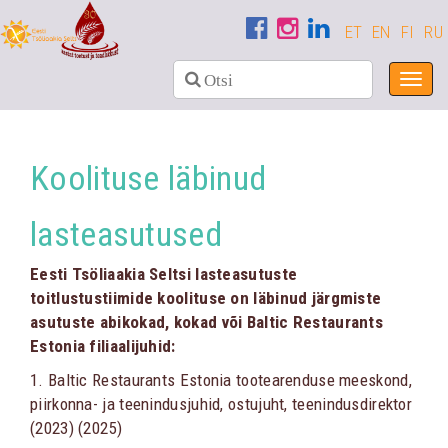
ET
EN
FI
RU
Toggl
navig
Koolituse läbinud
lasteasutused
Eesti Tsöliaakia Seltsi lasteasutuste
toitlustustiimide koolituse on läbinud järgmiste
asutuste abikokad, kokad või Baltic Restaurants
Estonia filiaalijuhid:
1. Baltic Restaurants Estonia tootearenduse meeskond,
piirkonna- ja teenindusjuhid, ostujuht, teenindusdirektor
(2023) (2025)