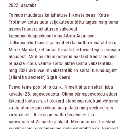
2022. aastaks.
Toimus muudatus ka juhatuse liikmete seas. Katre
Trofimov astus uute väljakutsete tõttu tagasi ning tema
asemel naasis juhatusse vahepeal
lapsehoolduspuhkusel olnud Anni Adamson.
Üldkoosolekul tänati ja õnnitleti ka seltsi vabatahtlikku
Merle Maislat, kel täitus 5 aastat aktiivse tegutsemisaja
algusest. Meil on olnud mitmeid aastaid traditsiooniks,
et aasta lõpus valime seltsi aktiivseima vabatahtliku
ning 2021 aktiivseim vabatahtlik on seltsi turundusjuht
(siiani ka sekretär) Sigrit Keerd.
Päeva teine pool oli pidulik. Nimelt täitus seltsil juba
kevadel 25. tegevusaasta. Olime sünnipäevapidu edasi
lükanud lootuses, et olukord stabiliseerub, kuid võtsime
vastu otsuse pidu ikkagi ära pidada ning seekord siis
virtuaalselt. Rääkisime seltsi tegevusest ja
saavutustest 25 aasta jooksul. Meenutasime toredaid
sündmuseid ning tänasime kõiki vabatahtlikke. Esimest