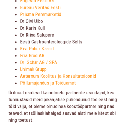
Eugesta Eesti AS
Bureau Veritas Eesti
Prisma Peremarketid
Dr Oivi Uibo
Dr Karin Kull
Dr Riina Salupere
Eesti Gastroenteroloogide Selts
Kivi Paber Käärid
Fria Bröd AB
Dr. Schär AG / SPA
Unimak Grupp
Aeternum Koolitus ja Konsultatsioonid
Põllumajandus ja Toiduamet
Üritusel osalesid ka mitmete partnerite esindajad, kes
tunnustasid meid pikaajalise pühendunud töö eest ning
tõid välja, et oleme olnud hea koostööpartner ning nad
teavad, et tsöliaakiahaiged saavad alati meie käest abi
ning toetust.