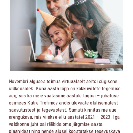
Novembri alguses toimus virtuaalselt seltsi sügisene
üldkoosolek. Kuna aasta lõpp on kokkuvõtete tegemise
aeg, siis ka meie vaatasime aastale tagasi – juhatuse
esimees Katre Trofimov andis ülevaate olulisematest
saavutustest ja tegevustest. Samuti kinnitasime uue
arengukava, mis viiakse ellu aastatel 2021 – 2023. Iga
valdkonna juht sai rääkida oma järgmise aasta
plaanidest ning nende alusel koostatakse tegevuskava