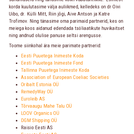
korda kuulutasime välja auliikmed, kelledeks on dr Oivi
Uibo, dr. Külli Mitt, Riin jõgi, Aive Antson ja Katre
Trofimov. Ning tänasime oma parimaid partnerid, kes on
meiega koos aidanud edendada tsöliaatikute huvikaitset
ning andnud olulise panuse seltsi arengusse.
Toome siinkohal ära meie parimate partnerid:
Eesti Puuetega Inimeste Koda
Eesti Puuetega Inimeste Fond
Tallinna Puuetega Inimeste Koda
Association of European Coeliac Societies
Oribalt Estonia OÜ
RemedyWay OÜ
Euroleib AS
Tõrvaaugu Mahe Talu OÜ
LOOV Organics OÜ
DGM Shipping OÜ
Raisio Eesti AS