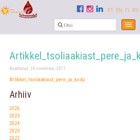
ET
EN
FI
RU
Toggl
navig
Artikkel_tsoliaakiast_pere_ja_
Avaldatud: 20 november, 2017
Artikkel_tsoliaakiast_pere_ja_kodu
Arhiiv
2026
2025
2024
2023
2022