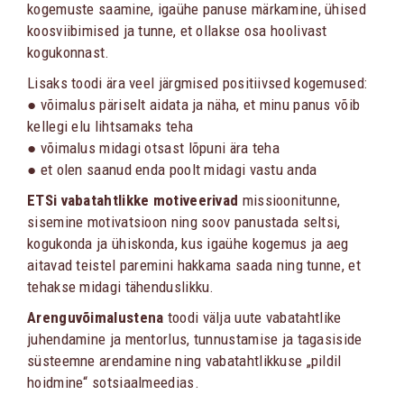
kogemuste saamine, igaühe panuse märkamine, ühised
koosviibimised ja tunne, et ollakse osa hoolivast
kogukonnast.
Lisaks toodi ära veel järgmised positiivsed kogemused:
● võimalus päriselt aidata ja näha, et minu panus võib
kellegi elu lihtsamaks teha
● võimalus midagi otsast lõpuni ära teha
● et olen saanud enda poolt midagi vastu anda
ETSi vabatahtlikke motiveerivad
missioonitunne,
sisemine motivatsioon ning soov panustada seltsi,
kogukonda ja ühiskonda, kus igaühe kogemus ja aeg
aitavad teistel paremini hakkama saada ning tunne, et
tehakse midagi tähenduslikku.
Arenguvõimalustena
toodi välja uute vabatahtlike
juhendamine ja mentorlus, tunnustamise ja tagasiside
süsteemne arendamine ning vabatahtlikkuse „pildil
hoidmine“ sotsiaalmeedias.