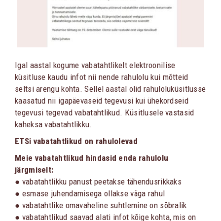
Igal aastal kogume vabatahtlikelt elektroonilise
küsitluse kaudu infot nii nende rahulolu kui mõtteid
seltsi arengu kohta. Sellel aastal olid rahuloluküsitlusse
kaasatud nii igapäevaseid tegevusi kui ühekordseid
tegevusi tegevad vabatahtlikud. Küsitlusele vastasid
kaheksa vabatahtlikku.
ETSi vabatahtlikud on rahulolevad
Meie vabatahtlikud hindasid enda rahulolu
järgmiselt:
● vabatahtlikku panust peetakse tähendusrikkaks
● esmase juhendamisega ollakse väga rahul
● vabatahtlike omavaheline suhtlemine on sõbralik
● vabatahtlikud saavad alati infot kõige kohta, mis on