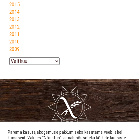
2015
2014
2013
2012
2011
2010
2009
Arhiiv
Parema kasutajakogemuse pakkumiseks kasutame veebilehel
küpsiseid. Valides "Nõustun", annab nõusoleku kõikide küpsiste