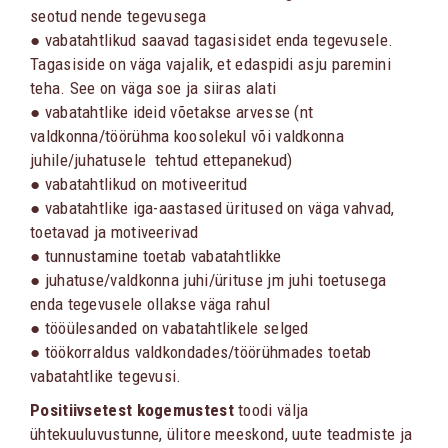
seotud nende tegevusega
● vabatahtlikud saavad tagasisidet enda tegevusele.
Tagasiside on väga vajalik, et edaspidi asju paremini
teha. See on väga soe ja siiras alati
● vabatahtlike ideid võetakse arvesse (nt
valdkonna/töörühma koosolekul või valdkonna
juhile/juhatusele tehtud ettepanekud)
● vabatahtlikud on motiveeritud
● vabatahtlike iga-aastased üritused on väga vahvad,
toetavad ja motiveerivad
● tunnustamine toetab vabatahtlikke
● juhatuse/valdkonna juhi/ürituse jm juhi toetusega
enda tegevusele ollakse väga rahul
● tööülesanded on vabatahtlikele selged
● töökorraldus valdkondades/töörühmades toetab
vabatahtlike tegevusi.
Positiivsetest kogemustest
toodi välja
ühtekuuluvustunne, ülitore meeskond, uute teadmiste ja