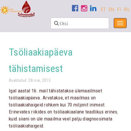
ET
EN
FI
RU
Toggl
navig
Tsöliaakiapäeva
tähistamisest
Avaldatud: 28 mai, 2015
Igal aastal 16. mail tähistatakse ülemaailmset
tsöliaakiapäeva. Arvatakse, et maailmas on
tsöliaakiahaigeid rohkem kui 70 miljonit inimest.
Erinevates riikides on tsöliaakiaalane teadlikus erinev,
kuid siiani on üle maailma veel palju diagnoosimata
tsöliaakiahaigeid.