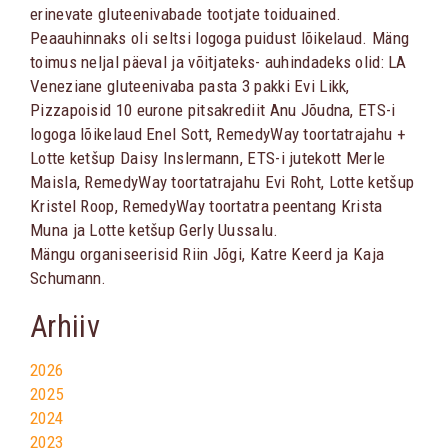
erinevate gluteenivabade tootjate toiduained.
Peaauhinnaks oli seltsi logoga puidust lõikelaud. Mäng
toimus neljal päeval ja võitjateks- auhindadeks olid: LA
Veneziane gluteenivaba pasta 3 pakki Evi Likk,
Pizzapoisid 10 eurone pitsakrediit Anu Jõudna, ETS-i
logoga lõikelaud Enel Sott, RemedyWay toortatrajahu +
Lotte ketšup Daisy Inslermann, ETS-i jutekott Merle
Maisla, RemedyWay toortatrajahu Evi Roht, Lotte ketšup
Kristel Roop, RemedyWay toortatra peentang Krista
Muna ja Lotte ketšup Gerly Uussalu.
Mängu organiseerisid Riin Jõgi, Katre Keerd ja Kaja
Schumann.
Arhiiv
2026
2025
2024
2023