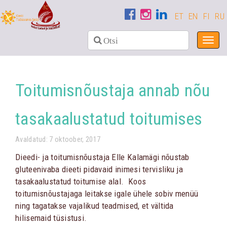
ET
EN
FI
RU
Toggl
navig
Toitumisnõustaja annab nõu
tasakaalustatud toitumises
Avaldatud: 7 oktoober, 2017
Dieedi- ja toitumisnõustaja Elle Kalamägi nõustab
gluteenivaba dieeti pidavaid inimesi tervisliku ja
tasakaalustatud toitumise alal. Koos
toitumisnõustajaga leitakse igale ühele sobiv menüü
ning tagatakse vajalikud teadmised, et vältida
hilisemaid tüsistusi.