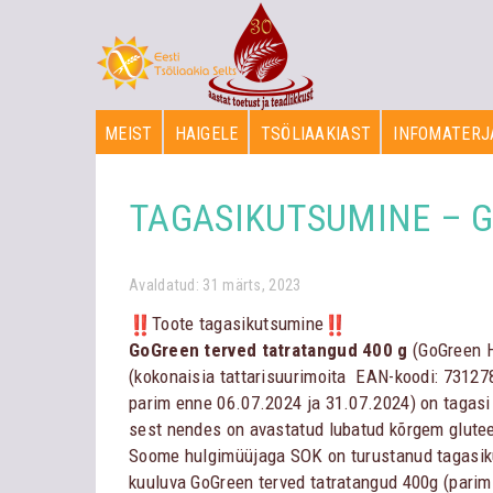
MEIST
HAIGELE
TSÖLIAAKIAST
INFOMATERJ
TAGASIKUTSUMINE – GoG
Avaldatud: 31 märts, 2023
Toote tagasikutsumine
GoGreen terved tatratangud 400 g
(GoGreen H
(kokonaisia tattarisuurimoita EAN-koodi: 7312
parim enne 06.07.2024 ja 31.07.2024) on tagasi
sest nendes on avastatud lubatud kõrgem glutee
Soome hulgimüüjaga SOK on turustanud tagasik
kuuluva GoGreen terved tatratangud 400g (pari