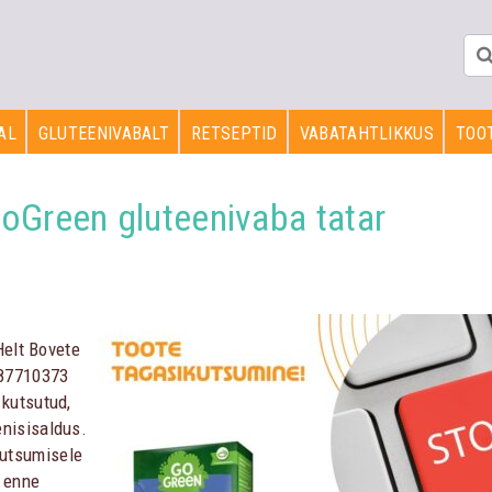
AL
GLUTEENIVABALT
RETSEPTID
VABATAHTLIKKUS
TOOT
reen gluteenivaba tatar
elt Bovete
787710373
 kutsutud,
nisisaldus.
utsumisele
m enne