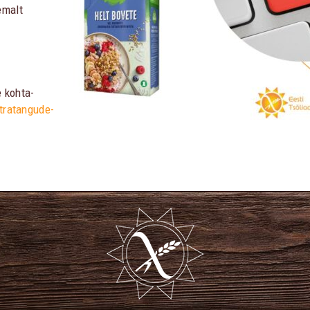
emalt
e kohta-
tratangude-