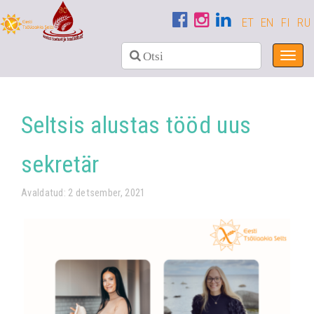
ET
EN
FI
RU
Toggl
navig
Seltsis alustas tööd uus
sekretär
Avaldatud: 2 detsember, 2021