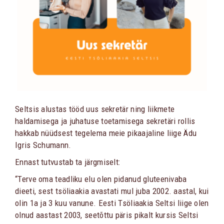
Seltsis alustas tööd uus sekretär ning liikmete
haldamisega ja juhatuse toetamisega sekretäri rollis
hakkab nüüdsest tegelema meie pikaajaline liige Ädu
Igris Schumann.
Ennast tutvustab ta järgmiselt:
“Terve oma teadliku elu olen pidanud gluteenivaba
dieeti, sest tsöliaakia avastati mul juba 2002. aastal, kui
olin 1a ja 3 kuu vanune. Eesti Tsöliaakia Seltsi liige olen
olnud aastast 2003, seetõttu päris pikalt kursis Seltsi