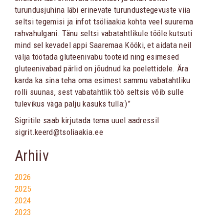
turundusjuhina läbi erinevate turundustegevuste viia
seltsi tegemisi ja infot tsöliaakia kohta veel suurema
rahvahulgani. Tänu seltsi vabatahtlikule tööle kutsuti
mind sel kevadel appi Saaremaa Kööki, et aidata neil
välja töötada gluteenivabu tooteid ning esimesed
gluteenivabad pärlid on jõudnud ka poelettidele. Ära
karda ka sina teha oma esimest sammu vabatahtliku
rolli suunas, sest vabatahtlik töö seltsis võib sulle
tulevikus väga palju kasuks tulla:)”
Sigritile saab kirjutada tema uuel aadressil
sigrit.keerd@tsoliaakia.ee
Arhiiv
2026
2025
2024
2023