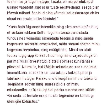
toimimise ja tegemistega. Lisaks on mu pereliikmed
usinad vabatahtlikud ja ürituste eestvedajad, seega olen
kõrvalt näinud, õppinud ning võimalusel oskustega abiks
olnud erinevatel ettevõtmistel.”
“Kuna õpin õigusassistendiks ning olen ammu mõelnud,
et võiksin rohkem Seltsi tegemistesse panustada,
tundus hea võimalus rakendada teadmisi ning saada
kogemust sekretäri ametikohal, mida samuti toetab minu
kogemus teenindus- ning müügitöös. Minul on alati
toetav tugigrupp kõrval olnud ning minu vajadustega on
parimal viisil arvestatud, alates sõimest kuni tänase
päevani. Nii mulle, kui kõigile teistele on see tundunud
loomulikuna, sest kõik on saavutatav kokkulepete ja
läbirääkimistega. Paraku ei ole kõigil nii lihtne teekond,
seepärast soovin ning suures pildis on minu
missiooniks, et ükski laps ei peaks tundma end süüdi
või seda, et temale eraldi toidu tegemine on kellelegi
üleliigne kohustus.”