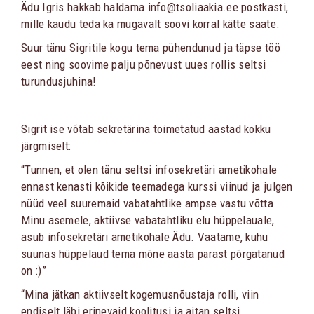
Ädu Igris hakkab haldama info@tsoliaakia.ee postkasti,
mille kaudu teda ka mugavalt soovi korral kätte saate.
Suur tänu Sigritile kogu tema pühendunud ja täpse töö
eest ning soovime palju põnevust uues rollis seltsi
turundusjuhina!
Sigrit ise võtab sekretärina toimetatud aastad kokku
järgmiselt:
“Tunnen, et olen tänu seltsi infosekretäri ametikohale
ennast kenasti kõikide teemadega kurssi viinud ja julgen
nüüd veel suuremaid vabatahtlike ampse vastu võtta.
Minu asemele, aktiivse vabatahtliku elu hüppelauale,
asub infosekretäri ametikohale Ädu. Vaatame, kuhu
suunas hüppelaud tema mõne aasta pärast põrgatanud
on :)”
“Mina jätkan aktiivselt kogemusnõustaja rolli, viin
endiselt läbi erinevaid koolitusi ja aitan seltsi