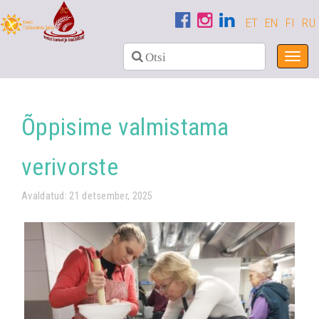
ET
EN
FI
RU
Toggl
navig
Õppisime valmistama
verivorste
Avaldatud: 21 detsember, 2025