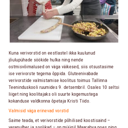
Kuna verivorstid on eestlastel ikka kuulunud
jõulupühade söökide hulka ning nende
ostmisvõimalused on väga väikesed, siis otsustasime
ise verivorste tegema õppida. Gluteenivabade
verivorstide valmistamise koolitus toimus Tallinna
Teeninduskooli ruumides 9. detsembril. Osales 10 seltsi
liiget ning koolitajaks oli suurte kogemustega
kokanduse valdkonna õpetaja Kristi Tiido.
Valmisid väga erinevad vorstid
Saime teada, et verivorstide põhilised koostisaind –
verepulber ja soolikad – on müügil Maarahva poes ning