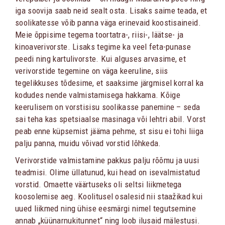
iga soovija saab neid sealt osta. Lisaks saime teada, et
soolikatesse võib panna väga erinevaid koostisaineid.
Meie õppisime tegema toortatra-, riisi-, läätse- ja
kinoaverivorste. Lisaks tegime ka veel feta-punase
peedi ning kartulivorste. Kui alguses arvasime, et
verivorstide tegemine on väga keeruline, siis
tegelikkuses tõdesime, et saaksime järgmisel korral ka
kodudes nende valmistamisega hakkama. Kõige
keerulisem on vorstisisu soolikasse panemine – seda
sai teha kas spetsiaalse masinaga või lehtri abil. Vorst
peab enne küpsemist jääma pehme, st sisu ei tohi liiga
palju panna, muidu võivad vorstid lõhkeda.
Verivorstide valmistamine pakkus palju rõõmu ja uusi
teadmisi. Olime üllatunud, kui head on isevalmistatud
vorstid. Omaette väärtuseks oli seltsi liikmetega
koosolemise aeg. Koolitusel osalesid nii staažikad kui
uued liikmed ning ühise eesmärgi nimel tegutsemine
annab „küünarnukitunnet“ ning loob ilusaid mälestusi.