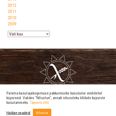
2012
2011
2010
2009
Arhiiv
Parema kasutajakogemuse pakkumiseks kasutame veebilehel
küpsiseid. Valides "Nõustun", annab nõusoleku kõikide küpsiste
kasutamiseks.
Täpsem info
.
info@tsoliaakia.ee
Haldan seadeid
Nõustun