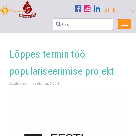
ET
EN
FI
RU
Toggl
navig
Lõppes terminitöö
populariseerimise projekt
Avaldatud: 3 veebruar, 2024