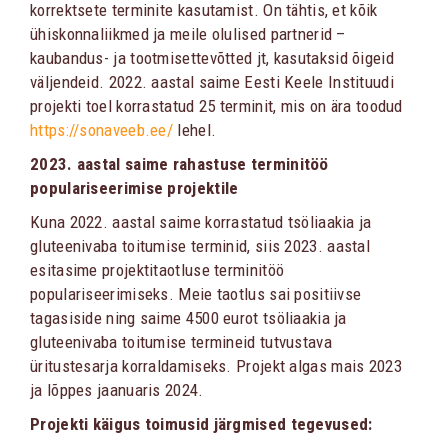
korrektsete terminite kasutamist. On tähtis, et kõik
ühiskonnaliikmed ja meile olulised partnerid –
kaubandus- ja tootmisettevõtted jt, kasutaksid õigeid
väljendeid. 2022. aastal saime Eesti Keele Instituudi
projekti toel korrastatud 25 terminit, mis on ära toodud
https://sonaveeb.ee/
lehel.
2023. aastal saime rahastuse terminitöö
populariseerimise projektile
Kuna 2022. aastal saime korrastatud tsöliaakia ja
gluteenivaba toitumise terminid, siis 2023. aastal
esitasime projektitaotluse terminitöö
populariseerimiseks. Meie taotlus sai positiivse
tagasiside ning saime 4500 eurot tsöliaakia ja
gluteenivaba toitumise termineid tutvustava
üritustesarja korraldamiseks. Projekt algas mais 2023
ja lõppes jaanuaris 2024.
Projekti käigus toimusid järgmised tegevused: