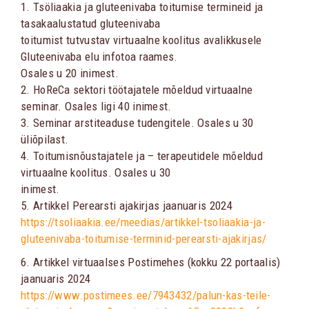
1. Tsöliaakia ja gluteenivaba toitumise termineid ja
tasakaalustatud gluteenivaba
toitumist tutvustav virtuaalne koolitus avalikkusele
Gluteenivaba elu infotoa raames.
Osales u 20 inimest.
2. HoReCa sektori töötajatele mõeldud virtuaalne
seminar. Osales ligi 40 inimest.
3. Seminar arstiteaduse tudengitele. Osales u 30
üliõpilast.
4. Toitumisnõustajatele ja – terapeutidele mõeldud
virtuaalne koolitus. Osales u 30
inimest.
5. Artikkel Perearsti ajakirjas jaanuaris 2024
https://tsoliaakia.ee/meedias/artikkel-tsoliaakia-ja-
gluteenivaba-toitumise-terminid-perearsti-ajakirjas/
6. Artikkel virtuaalses Postimehes (kokku 22 portaalis)
jaanuaris 2024
https://www.postimees.ee/7943432/palun-kas-teile-