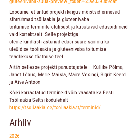
gluteenivaba-suua?preview_token=65ae3393b9caf
Loodame, et antud projekti käigus mõistsid erinevad
sihtrühmad tsöliaakia ja gluteenivaba
toitumise terminite olulisust ja kasutavad edaspidi neid
vaid korrektselt. Selle projektiga
oleme kindlasti astunud edasi suure sammu ka
üleüldise tsöliaakia ja gluteenivaba toitumise
teadlikkuse tõstmise teel.
Aitäh sellesse projekti panustajatele – Küllike Põlma,
Janet Lõbus, Merle Maisla, Maire Vesingi, Sigrit Keerd
ja Aive Antson.
Kõiki korrastatud termineid võib vaadata ka Eesti
Tsöliaakia Seltsi kodulehelt
https://tsoliaakia.ee/tsoliaakiast/terminid/
Arhiiv
2026