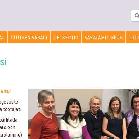
AL
GLUTEENIVABALT
RETSEPTID
VABATAHTLIKKUS
TOOT
si
eltsi
.
tegevuste
a töötajat.
säilitada
atsiooni
aastamine)