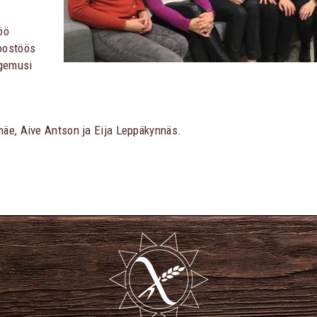
öö
oostöös
ogemusi
mäe, Aive Antson ja Eija Leppäkynnäs.