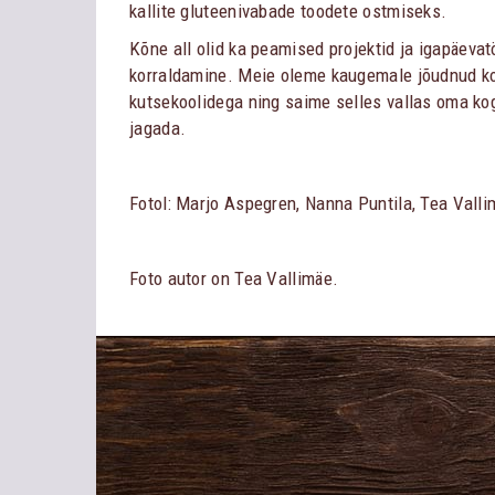
kallite gluteenivabade toodete ostmiseks.
Kõne all olid ka peamised projektid ja igapäevat
korraldamine. Meie oleme kaugemale jõudnud k
kutsekoolidega ning saime selles vallas oma k
jagada.
Fotol: Marjo Aspegren, Nanna Puntila, Tea Valli
Foto autor on Tea Vallimäe.