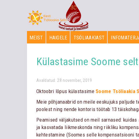
MEIST
HAIGELE
TSÖLIAAKIAST
INFOMATERJ
Külastasime Soome selt
Avaldatud: 28 november, 2019
Oktoobri lõpus külastasime
Soome Tsöliaakia S
Meie põhjanaabrid on meile eeskujuks paljude 
poolest ning nende kontoris töötab 13 täiskohag
Peamised väljakutsed on meil sarnased: kuidas 
ja kasvatada liikmeskonda ning riikliku kompens
kehtestamine (Soomes selle kompensatsiooni t