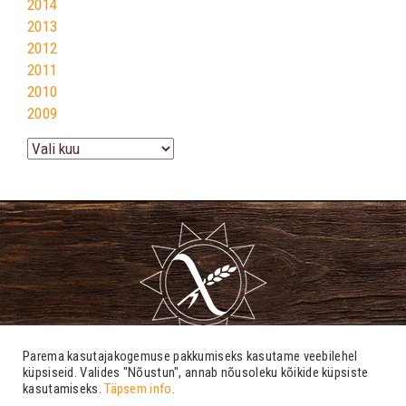
2014
2013
2012
2011
2010
2009
Arhiiv
Parema kasutajakogemuse pakkumiseks kasutame veebilehel
küpsiseid. Valides "Nõustun", annab nõusoleku kõikide küpsiste
kasutamiseks.
Täpsem info
.
info@tsoliaakia.ee