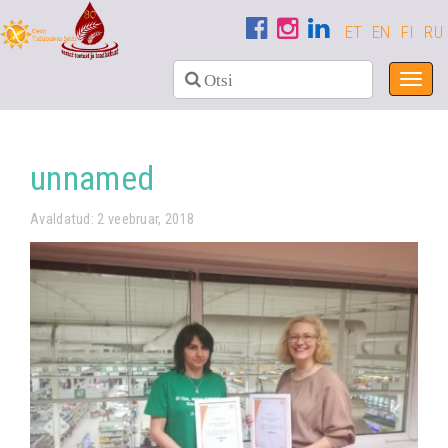
ET
EN
FI
RU
Toggl
navig
unnamed
Avaldatud: 2 veebruar, 2018