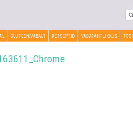
AL
GLUTEENIVABALT
RETSEPTID
VABATAHTLIKKUS
TOOT
_163611_Chrome