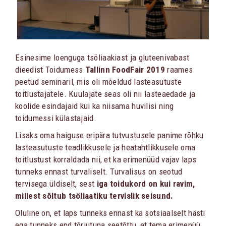
Esinesime loenguga tsöliaakiast ja gluteenivabast
dieedist Toidumess
Tallinn FoodFair 2019
raames
peetud seminaril, mis oli mõeldud lasteasutuste
toitlustajatele. Kuulajate seas oli nii lasteaedade ja
koolide esindajaid kui ka niisama huvilisi ning
toidumessi külastajaid.
Lisaks oma haiguse eripära tutvustusele panime rõhku
lasteasutuste teadlikkusele ja heatahtlikkusele oma
toitlustust korraldada nii, et ka erimenüüd vajav laps
tunneks ennast turvaliselt. Turvalisus on seotud
tervisega üldiselt, sest
iga toidukord on kui ravim,
millest sõltub tsöliaatiku tervislik seisund.
Oluline on, et laps tunneks ennast ka sotsiaalselt hästi
ega tunneks end tõrjutuna seetõttu, et tema erimenüü