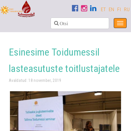
ET
EN
FI
RU
Toggl
navig
Esinesime Toidumessil
lasteasutuste toitlustajatele
Avaldatud: 18 november, 2019