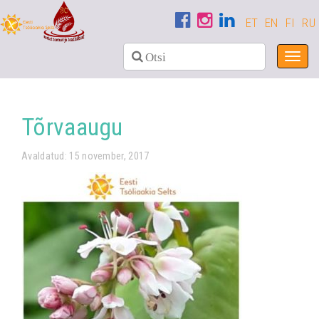
ET
EN
FI
RU
Toggl
navig
Tõrvaaugu
Avaldatud: 15 november, 2017