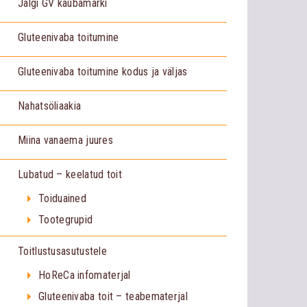
Jälgi GV kaubamärki
Gluteenivaba toitumine
Gluteenivaba toitumine kodus ja väljas
Nahatsöliaakia
Miina vanaema juures
Lubatud – keelatud toit
Toiduained
Tootegrupid
Toitlustusasutustele
HoReCa infomaterjal
Gluteenivaba toit – teabematerjal