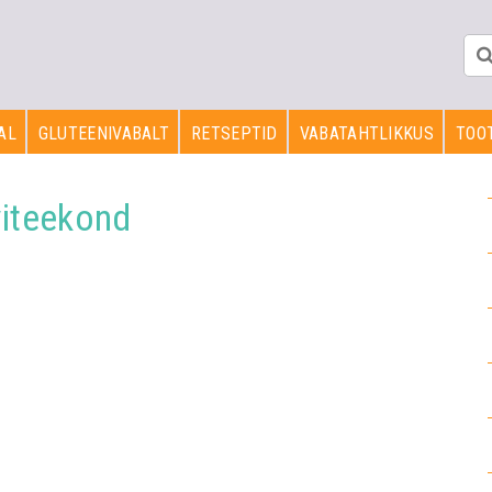
AL
GLUTEENIVABALT
RETSEPTID
VABATAHTLIKKUS
TOOT
viteekond