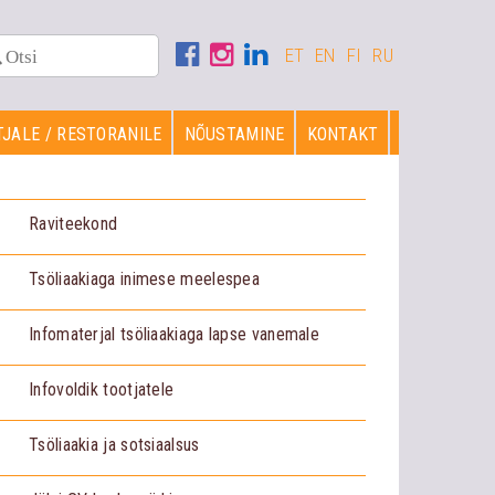
ET
EN
FI
RU
JALE / RESTORANILE
NÕUSTAMINE
KONTAKT
Raviteekond
Tsöliaakiaga inimese meelespea
Infomaterjal tsöliaakiaga lapse vanemale
Infovoldik tootjatele
Tsöliaakia ja sotsiaalsus